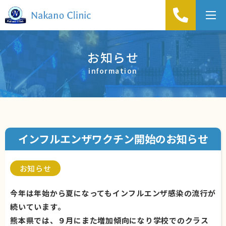
t
o
g
お知らせ
g
information
l
e
n
a
v
インフルエンザワクチン開始のお知らせ
i
g
a
お知らせ
t
今年は年始から夏になってもインフルエンザ感染の流行が
i
続いています。
o
熊本県では、９月にまた増加傾向になり学校でのクラス
n