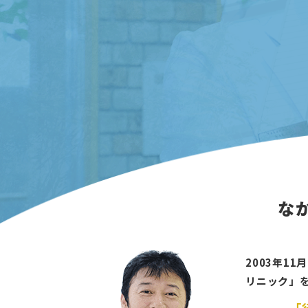
な
2003年1
リニック」
「