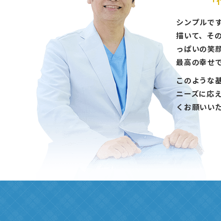
シンプルで
描いて、そ
っぱいの笑
最高の幸せ
このような
ニーズに応
くお願いい