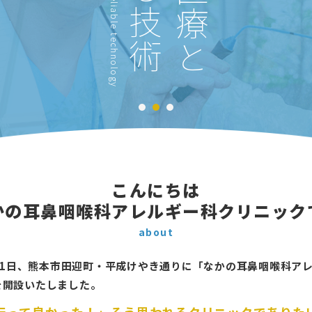
and reliable technology
こんにちは
かの耳鼻咽喉科
アレルギ
ー
科クリニック
about
1月1日、熊本市田迎町・平成けやき通りに「なかの耳鼻咽喉科ア
を開設いたしました。
行って良かった！」
そう思われるクリニックでありた