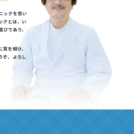
ニックを思い
ックとは、い
喜びであり、
に耳を傾
け
、
う
ぞ
、
よろし