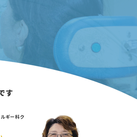
です
レルギー科ク
い…