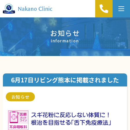
t
o
g
お知らせ
g
information
l
e
n
a
v
6月17日リビング熊本に掲載されました
i
g
a
お知らせ
t
i
o
n