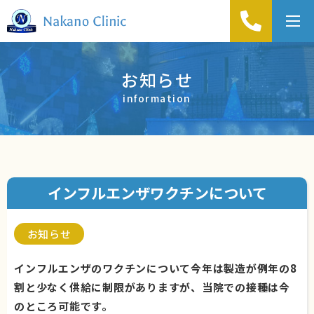
t
o
g
お知らせ
g
information
l
e
n
a
v
インフルエンザワクチンについて
i
g
a
お知らせ
t
インフルエンザのワクチンについて今年は製造が例年の8
i
割と少なく供給に制限がありますが、当院での接種は今
o
のところ可能です。
n